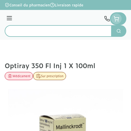
Aller au contenu
Conseil du pharmacien
Livraison rapide
Menu
Cherc
Rechercher
Optiray 350 Fl Inj 1 X 100ml
Médicament
Sur prescription