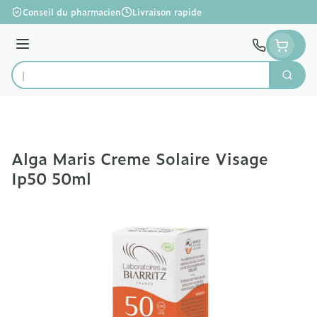
Aller au contenu
Conseil du pharmacien
Livraison rapide
Menu
Cherc
Rechercher
Alga Maris Creme Solaire Visage
Ip50 50ml