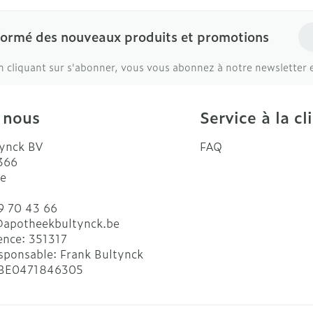
Ad
formé des nouveaux produits et promotions
n cliquant sur s'abonner, vous vous abonnez à notre newsletter 
 nous
Service à la cl
ynck BV
FAQ
 366
e
9 70 43 66
@
apotheekbultynck.be
ence:
351317
sponsable:
Frank Bultynck
BE0471846305