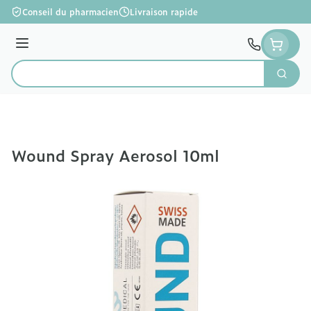
Aller au contenu
Conseil du pharmacien
Livraison rapide
Menu
Cherc
Rechercher
Wound Spray Aerosol 10ml