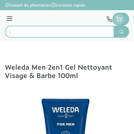
Aller au contenu
Conseil du pharmacien
Livraison rapide
Menu
Cherc
Rechercher
Weleda Men 2en1 Gel Nettoyant
Visage & Barbe 100ml