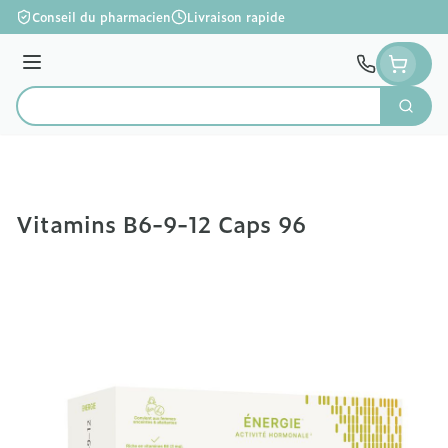
Aller au contenu
Conseil du pharmacien
Livraison rapide
Menu
Cherc
Rechercher
Vitamins B6-9-12 Caps 96