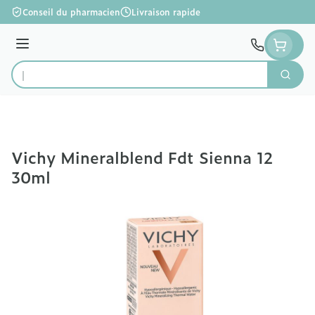
Aller au contenu
Conseil du pharmacien
Livraison rapide
Menu
Cherc
Rechercher
Vichy Mineralblend Fdt Sienna 12
30ml