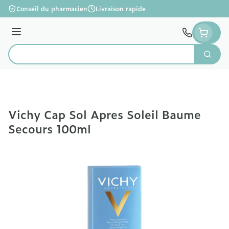
Aller au contenu
Conseil du pharmacien
Livraison rapide
Menu
Cherc
Rechercher
Vichy Cap Sol Apres Soleil Baume
Secours 100ml