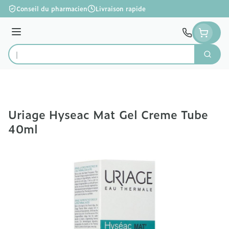
Aller au contenu
Conseil du pharmacien
Livraison rapide
Menu
Cherc
Rechercher
Uriage Hyseac Mat Gel Creme Tube
40ml