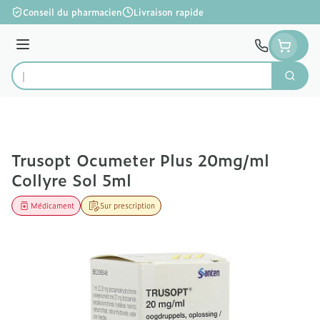
Aller au contenu
Conseil du pharmacien
Livraison rapide
Menu
Cherc
Rechercher
Trusopt Ocumeter Plus 20mg/ml
Collyre Sol 5ml
Médicament
Sur prescription