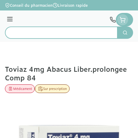
Aller au contenu
Conseil du pharmacien
Livraison rapide
Menu
Cherc
Rechercher
Toviaz 4mg Abacus Liber.prolongee
Comp 84
Médicament
Sur prescription