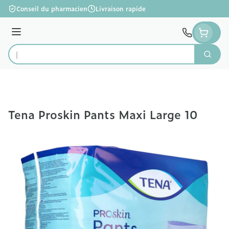
Aller au contenu
Conseil du pharmacien
Livraison rapide
Menu
Cherc
Rechercher
Tena Proskin Pants Maxi Large 10