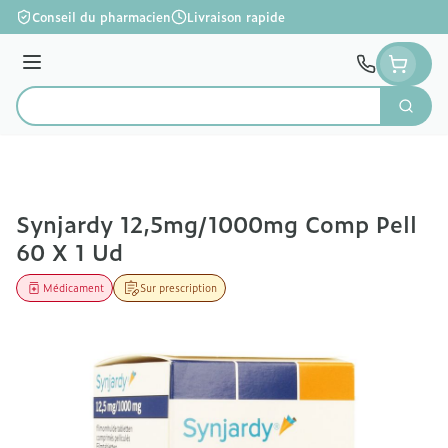
Aller au contenu
Conseil du pharmacien
Livraison rapide
Menu
Cherc
Rechercher
Synjardy 12,5mg/1000mg Comp Pell
60 X 1 Ud
Médicament
Sur prescription