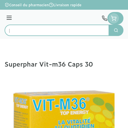
Aller au contenu
Conseil du pharmacien
Livraison rapide
Menu
Cherc
Rechercher
Superphar Vit-m36 Caps 30