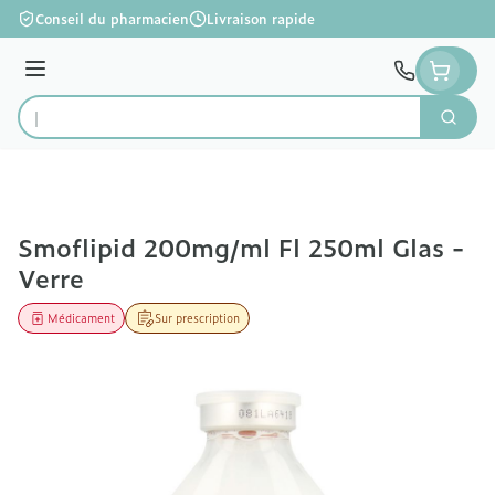
Aller au contenu
Conseil du pharmacien
Livraison rapide
Menu
Cherc
Rechercher
Smoflipid 200mg/ml Fl 250ml Glas -
Verre
Médicament
Sur prescription