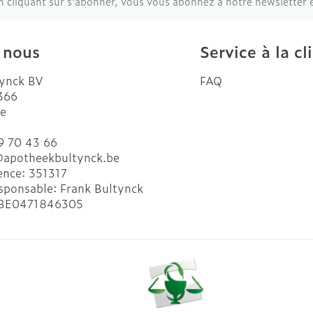
n cliquant sur s'abonner, vous vous abonnez à notre newsletter 
 nous
Service à la cl
ynck BV
FAQ
 366
e
9 70 43 66
@
apotheekbultynck.be
ence:
351317
sponsable:
Frank Bultynck
BE0471846305