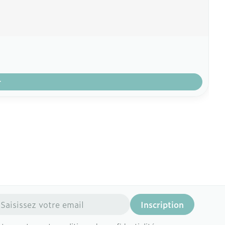
r
resse mail
Inscription