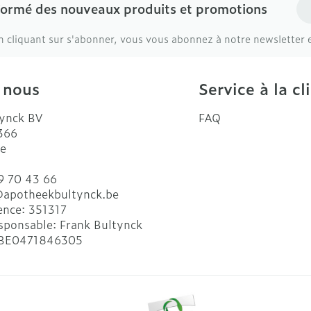
Ad
formé des nouveaux produits et promotions
n cliquant sur s'abonner, vous vous abonnez à notre newsletter 
 nous
Service à la cl
ynck BV
FAQ
 366
e
9 70 43 66
@
apotheekbultynck.be
ence:
351317
sponsable:
Frank Bultynck
BE0471846305