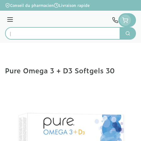
Aller au contenu
Conseil du pharmacien
Livraison rapide
Menu
Cherc
Rechercher
Pure Omega 3 + D3 Softgels 30