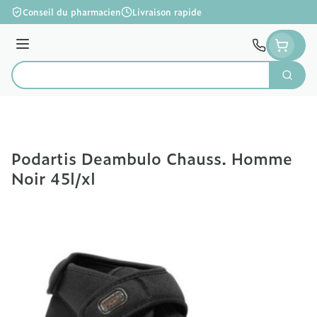
Aller au contenu
Conseil du pharmacien
Livraison rapide
Menu
Cherc
Rechercher
Podartis Deambulo Chauss. Homme
Noir 45l/xl