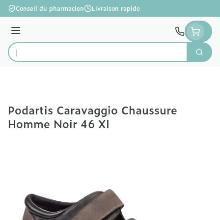
Aller au contenu
Conseil du pharmacien
Livraison rapide
Menu
Cherc
Rechercher
Podartis Caravaggio Chaussure
Homme Noir 46 Xl