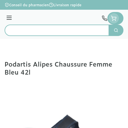
Aller au contenu
Conseil du pharmacien
Livraison rapide
Menu
Cherc
Rechercher
Podartis Alipes Chaussure Femme
Bleu 42l