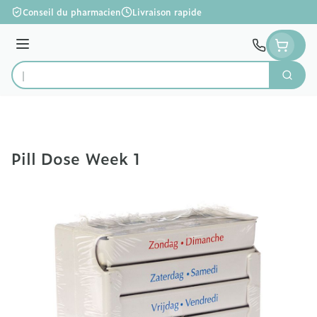
Aller au contenu
Conseil du pharmacien
Livraison rapide
Menu
Cherc
Rechercher
Pill Dose Week 1