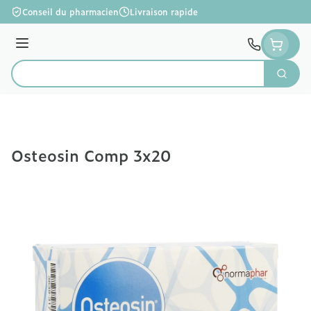
Aller au contenu
Conseil du pharmacien
Livraison rapide
Menu
Cherc
Rechercher
Osteosin Comp 3x20