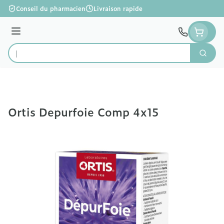
Aller au contenu
Conseil du pharmacien
Livraison rapide
Menu
Cherc
Rechercher
Ortis Depurfoie Comp 4x15