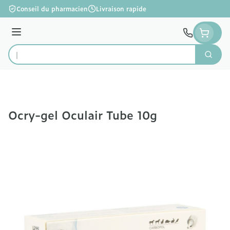
Aller au contenu
Conseil du pharmacien
Livraison rapide
Menu
Cherc
Rechercher
Ocry-gel Oculair Tube 10g