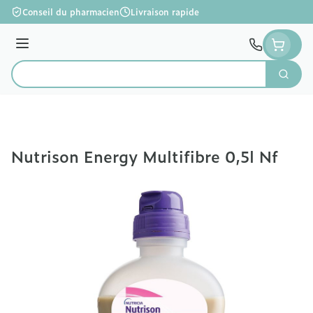
Aller au contenu
Conseil du pharmacien
Livraison rapide
Menu
Cherc
Rechercher
Nutrison Energy Multifibre 0,5l Nf