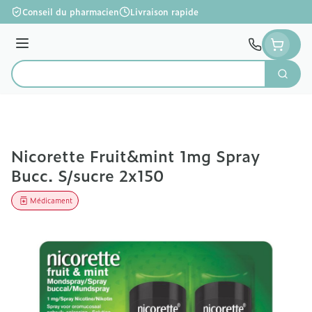
Aller au contenu
Conseil du pharmacien
Livraison rapide
Menu
Cherc
Rechercher
Nicorette Fruit&mint 1mg Spray
Bucc. S/sucre 2x150
Médicament