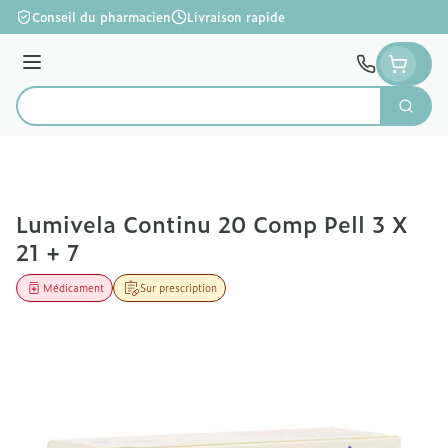
Aller au contenu
Conseil du pharmacien
Livraison rapide
Menu
Cherc
Rechercher
Lumivela Continu 20 Comp Pell 3 X
21 + 7
Médicament
Sur prescription