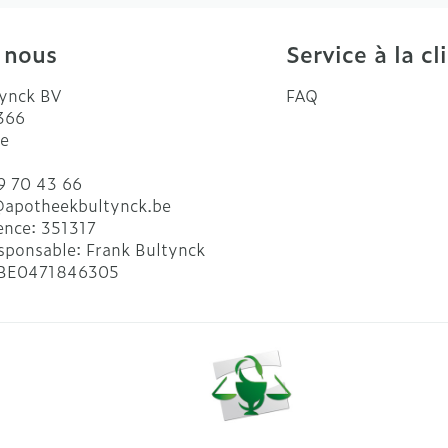
 nous
Service à la cl
ynck BV
FAQ
 366
e
9 70 43 66
@
apotheekbultynck.be
ence:
351317
sponsable:
Frank Bultynck
BE0471846305