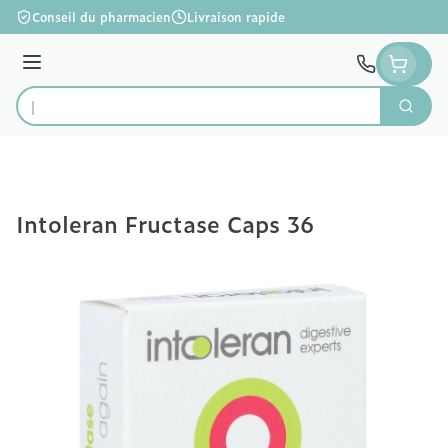
Aller au contenu
Conseil du pharmacien
Livraison rapide
Menu
Cherc
Rechercher
Intoleran Fructase Caps 36