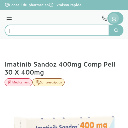
Aller au contenu
Conseil du pharmacien
Livraison rapide
Menu
Cherc
Rechercher
Imatinib Sandoz 400mg Comp Pell
30 X 400mg
Médicament
Sur prescription