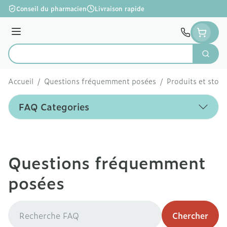
Aller au contenu
Conseil du pharmacien
Livraison rapide
Menu
Cherc
Rechercher
Accueil
/
Questions fréquemment posées
/
Produits et stock
FAQ Categories
Questions fréquemment
posées
Chercher
Chercher