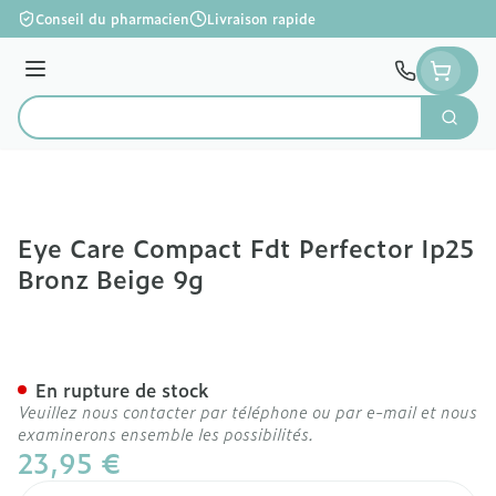
Aller au contenu
Conseil du pharmacien
Livraison rapide
Menu
Cherc
Rechercher
Eye Care Compact Fdt Perfector Ip25
Bronz Beige 9g
Eye Care Compact Fdt Perf
En rupture de stock
Veuillez nous contacter par téléphone ou par e-mail et nous
examinerons ensemble les possibilités.
23,95 €