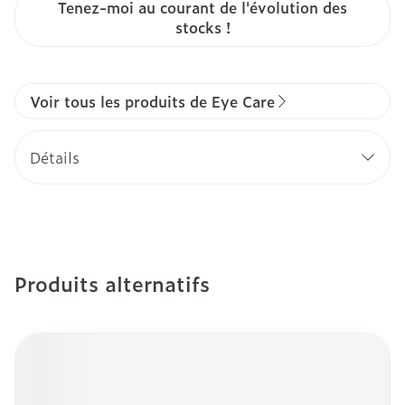
Tenez-moi au courant de l'évolution des
stocks !
Voir tous les produits de Eye Care
Détails
Produits alternatifs
Il est possible de naviguer entre les éléments du carro
Appuyer sur pour sauter le carrousel
Appuyez sur cette touche pour accéder à la navigation