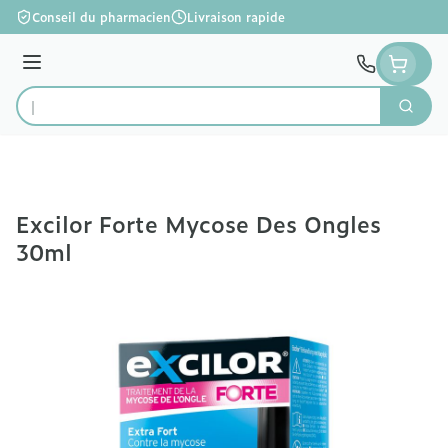
Aller au contenu
Conseil du pharmacien
Livraison rapide
Menu
Cherc
Rechercher
Excilor Forte Mycose Des Ongles
30ml