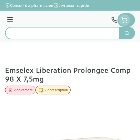
Aller au contenu
Conseil du pharmacien
Livraison rapide
Menu
Cherc
Rechercher
Emselex Liberation Prolongee Comp
98 X 7,5mg
Médicament
Sur prescription