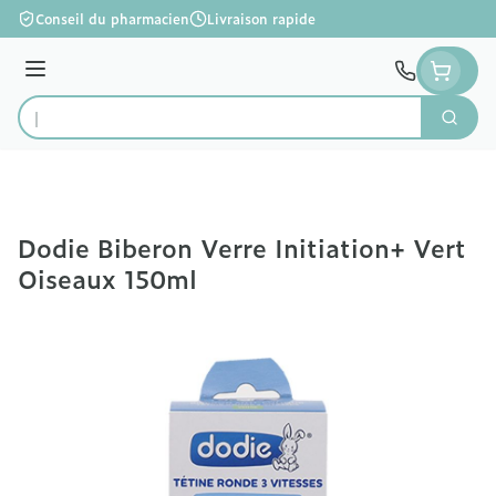
Aller au contenu
Conseil du pharmacien
Livraison rapide
Menu
Cherc
Rechercher
Dodie Biberon Verre Initiation+ Vert
Oiseaux 150ml