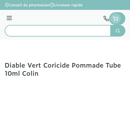
Aller au contenu
Conseil du pharmacien
Livraison rapide
Menu
Cherc
Rechercher
Diable Vert Coricide Pommade Tube
10ml Colin