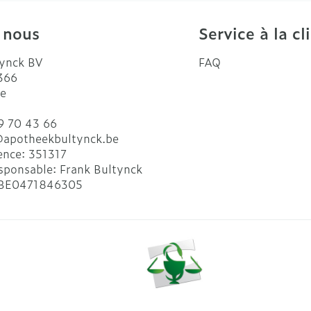
 nous
Service à la cl
ynck BV
FAQ
 366
e
9 70 43 66
@
apotheekbultynck.be
ence:
351317
sponsable:
Frank Bultynck
BE0471846305