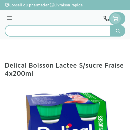
Aller au contenu
Conseil du pharmacien
Livraison rapide
Menu
Cherc
Rechercher
Delical Boisson Lactee S/sucre Fraise
4x200ml