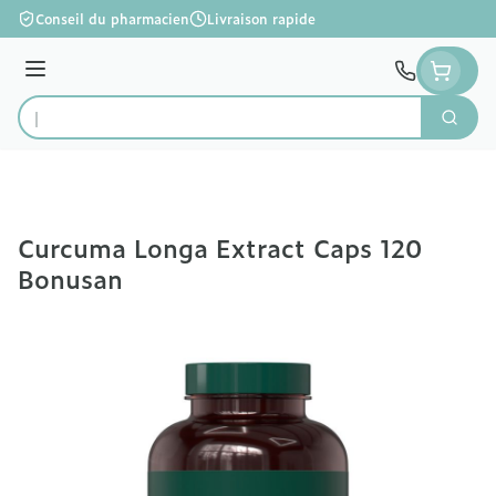
Aller au contenu
Conseil du pharmacien
Livraison rapide
Menu
Cherc
Rechercher
Curcuma Longa Extract Caps 120
Bonusan