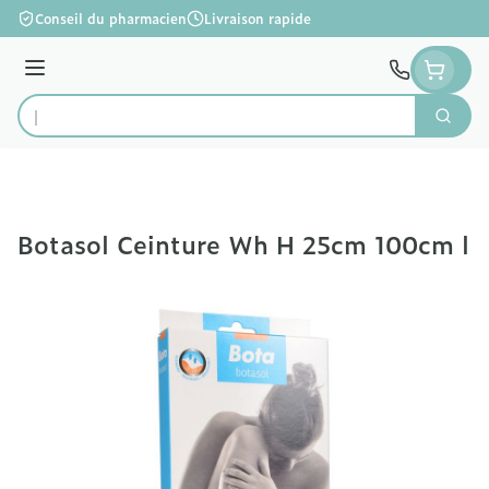
Aller au contenu
Conseil du pharmacien
Livraison rapide
Menu
Cherc
Rechercher
Botasol Ceinture Wh H 25cm 100cm l