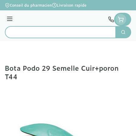
Aller au contenu
Conseil du pharmacien
Livraison rapide
Menu
Cherc
Rechercher
Bota Podo 29 Semelle Cuir+poron
T44