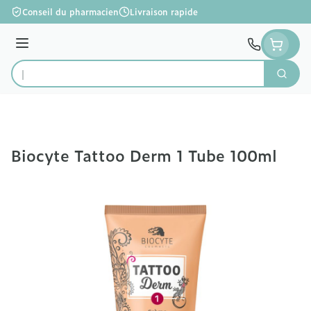
Aller au contenu
Conseil du pharmacien
Livraison rapide
Menu
Cherc
Rechercher
Biocyte Tattoo Derm 1 Tube 100ml