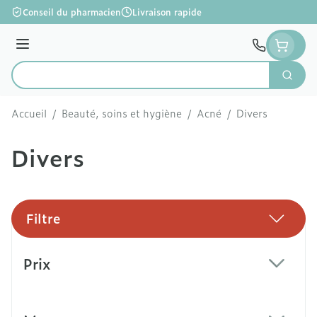
Aller au contenu
Conseil du pharmacien
Livraison rapide
Menu
Cherc
Rechercher
Accueil
/
Beauté, soins et hygiène
/
Acné
/
Divers
Divers
Filtre
Passer à la liste des produits
Prix
filter