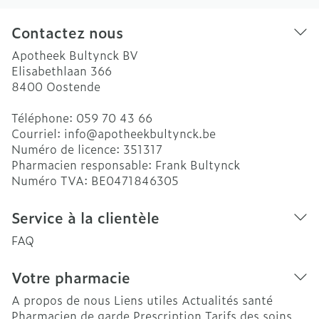
Contactez nous
Apotheek Bultynck BV
Elisabethlaan 366
8400
Oostende
Téléphone:
059 70 43 66
Courriel:
info@
apotheekbultynck.be
Numéro de licence:
351317
Pharmacien responsable:
Frank Bultynck
Numéro TVA:
BE0471846305
Service à la clientèle
FAQ
Votre pharmacie
A propos de nous
Liens utiles
Actualités santé
Pharmacien de garde
Prescription
Tarifs des soins