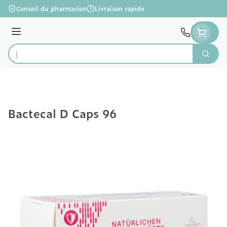
Aller au contenu
Conseil du pharmacien
Livraison rapide
Menu
Cherc
Rechercher
Bactecal D Caps 96