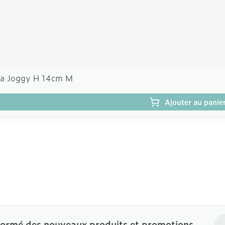
a Joggy H 14cm M
Ajouter au panie
Ad
formé des nouveaux produits et promotions