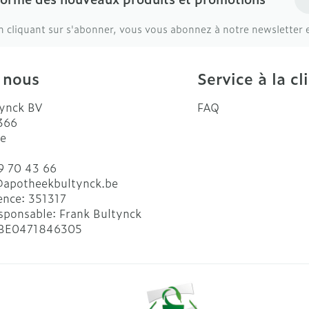
n cliquant sur s'abonner, vous vous abonnez à notre newsletter 
 nous
Service à la cl
ynck BV
FAQ
 366
e
9 70 43 66
@
apotheekbultynck.be
ence:
351317
sponsable:
Frank Bultynck
BE0471846305