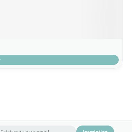
r
resse mail
Inscription