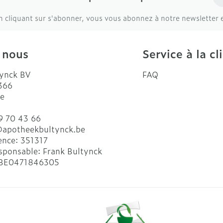
n cliquant sur s'abonner, vous vous abonnez à notre newsletter 
 nous
Service à la cl
ynck BV
FAQ
 366
e
9 70 43 66
@
apotheekbultynck.be
ence:
351317
sponsable:
Frank Bultynck
BE0471846305