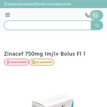
Ga naar de inhoud
Apothekersadvies
Snelle beschikbaarheid
Menu
Zoek
Product, merk, categorie...
Zinacef 750mg Im/iv Bolus Fl 1
Geneesmiddel
Op voorschrift