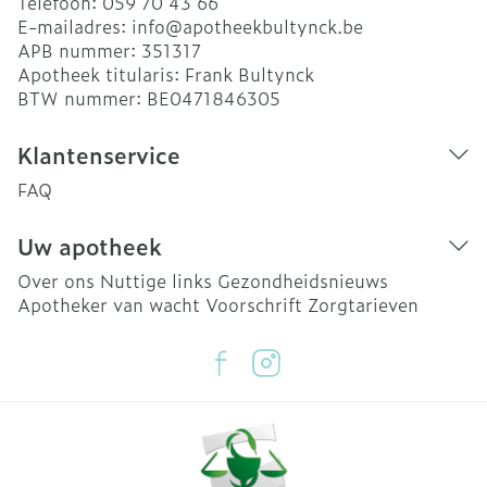
Telefoon:
059 70 43 66
E-mailadres:
info@
apotheekbultynck.be
APB nummer:
351317
Apotheek titularis:
Frank Bultynck
BTW nummer:
BE0471846305
Klantenservice
FAQ
Uw apotheek
Over ons
Nuttige links
Gezondheidsnieuws
Apotheker van wacht
Voorschrift
Zorgtarieven