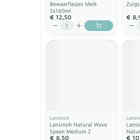
Bewaarflesjes Melk
Zuig
3x160ml
€ 12,50
€ 8,
Aantal
Aanta
Lansinoh
Lansi
Lansinoh Natural Wave
Lansi
Speen Medium 2
Natu
€ 8,50
€ 10