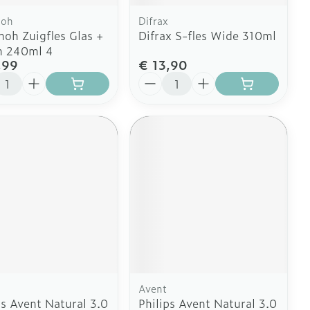
noh
Difrax
noh Zuigfles Glas +
Difrax S-fles Wide 310ml
n 240ml 4
,99
€ 13,90
l
Aantal
Avent
ps Avent Natural 3.0
Philips Avent Natural 3.0