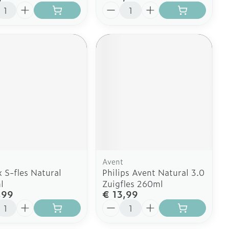
l
Aantal
Avent
x S-fles Natural
Philips Avent Natural 3.0
l
Zuigfles 260ml
,99
€ 13,99
l
Aantal