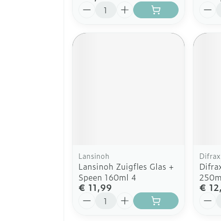
Aantal
Aanta
Lansinoh
Difrax
Lansinoh Zuigfles Glas +
Difra
Speen 160ml 4
250m
€ 11,99
€ 12
Aantal
Aanta