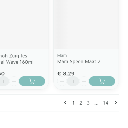
noh Zuigfles
Mam
Mam Speen Maat 2
ral Wave 160ml
50
€ 8,29
l
Aantal
Pagina's
U lees momenteel pagin
Pagina
Pagina
Pagina
1
2
3
...
14