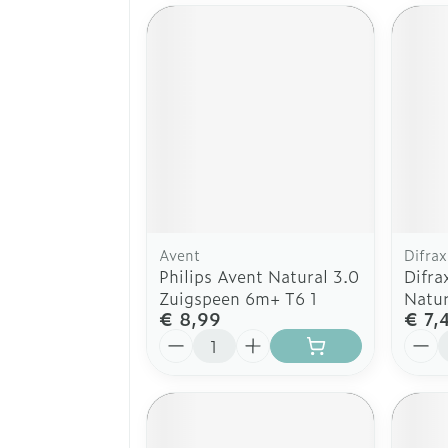
Avent
Difrax
Philips Avent Natural 3.0
Difra
Zuigspeen 6m+ T6 1
Natur
€ 8,99
€ 7,
Aantal
Aanta