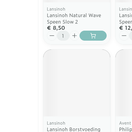
Lansinoh
Lansi
Lansinoh Natural Wave
Lansi
Speen Slow 2
Spee
€ 8,50
€ 12
Aantal
Aanta
Lansinoh
Avent
Lansinoh Borstvoeding
Phili