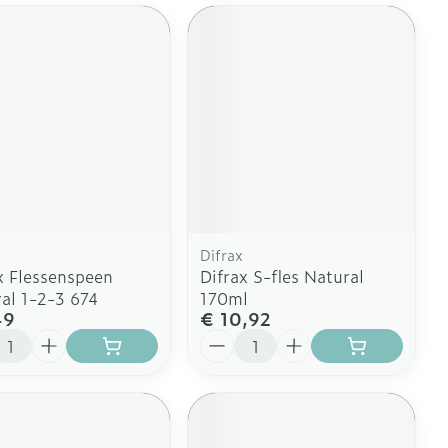
Difrax
x Flessenspeen
Difrax S-fles Natural
al 1-2-3 674
170ml
49
€ 10,92
l
Aantal