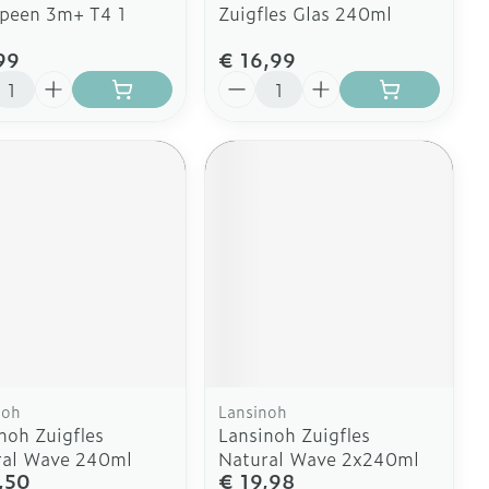
speen 3m+ T4 1
Zuigfles Glas 240ml
99
€ 16,99
l
Aantal
noh
Lansinoh
noh Zuigfles
Lansinoh Zuigfles
ral Wave 240ml
Natural Wave 2x240ml
,50
€ 19,98