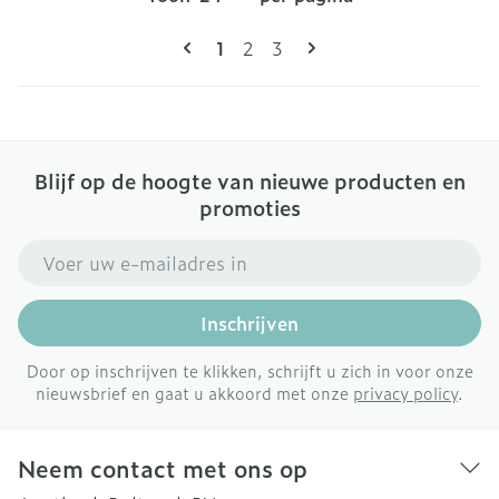
Pagina's
U lees momenteel pagina
Pagina
Pagina
1
2
3
Blijf op de hoogte van nieuwe producten en
promoties
E-mail adres
Inschrijven
Door op inschrijven te klikken, schrijft u zich in voor onze
nieuwsbrief en gaat u akkoord met onze
privacy policy
.
Neem contact met ons op