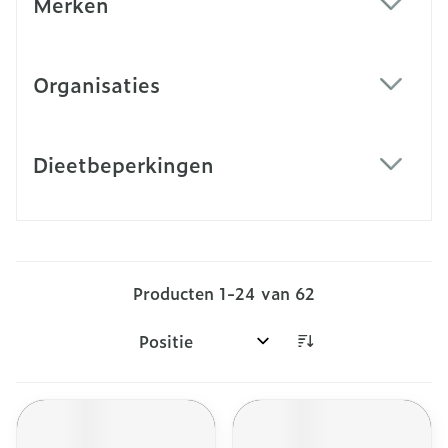
Merken
filter
Organisaties
filter
Dieetbeperkingen
filter
Producten
1
-
24
van
62
Sorteer op: