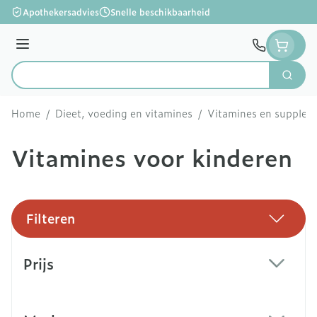
Ga naar de inhoud
Apothekersadvies
Snelle beschikbaarheid
Menu
Zoek
Product, merk, categorie...
Home
/
Dieet, voeding en vitamines
/
Vitamines en supple
Vitamines voor kinderen
Filteren
Doorgaan naar productlijst
Prijs
filter