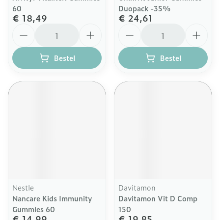
60
Duopack -35%
€ 18,49
€ 24,61
Aantal
Aantal
Bestel
Bestel
Nestle
Davitamon
Nancare Kids Immunity
Davitamon Vit D Comp
Gummies 60
150
€ 14,99
€ 19,85