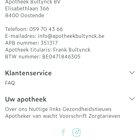
Apotheek Bultynck BV
Elisabethlaan 366
8400
Oostende
Telefoon:
059 70 43 66
E-mailadres:
info@
apotheekbultynck.be
APB nummer:
351317
Apotheek titularis:
Frank Bultynck
BTW nummer:
BE0471846305
Klantenservice
FAQ
Uw apotheek
Over ons
Nuttige links
Gezondheidsnieuws
Apotheker van wacht
Voorschrift
Zorgtarieven